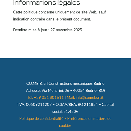
Informations légales
Cette politique concerne uniquement ce site Web, sauf
indication contraire dans le présent document.
Dernière mise à jour : 27 novembre 2025
CO.ME.B. srl
Constructions mécaniques Budrio
Adresse:
Via Menarini, 36 – 40054 Budrio (BO)
Tél: +39 051 801611
|
Mail: info@comebsrl.it
TVA:
00509211207 – CCIAA/REA: BO 211854 – Capital
social: 51.480€
Politique de confidentialité
–
Préférences en matière de
cookies