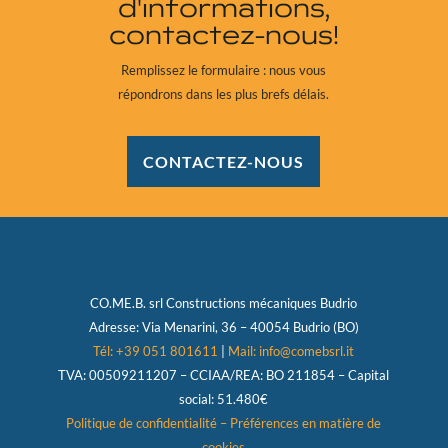
d'informations,
contactez-nous!
Remplissez le formulaire : nous vous
répondrons dans les plus brefs délais.
CONTACTEZ-NOUS
CO.ME.B. srl
Constructions mécaniques Budrio
Adresse:
Via Menarini, 36 – 40054 Budrio (BO)
Tél: +39 051 801611
|
Mail: info@comebsrl.it
TVA:
00509211207 – CCIAA/REA: BO 211854 – Capital
social: 51.480€
Politique de confidentialité
–
Préférences en matière de
cookies