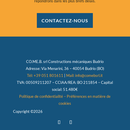
répondrons dans les plus brefs délais.
CONTACTEZ-NOUS
CO.ME.B. srl
Constructions mécaniques Budrio
Adresse:
Via Menarini, 36 – 40054 Budrio (BO)
Tél: +39 051 801611
|
Mail: info@comebsrl.it
TVA:
00509211207 – CCIAA/REA: BO 211854 – Capital
social: 51.480€
Politique de confidentialité
–
Préférences en matière de
cookies
Copyright ©2026