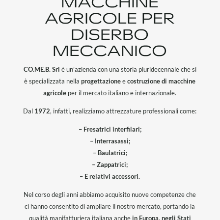
MACCHINE
AGRICOLE PER
DISERBO
MECCANICO
CO.ME.B. Srl
è un’azienda con una storia pluridecennale che si
è specializzata nella
progettazione
e
costruzione di macchine
agricole
per il mercato italiano e internazionale.
Dal
1972
, infatti, realizziamo attrezzature professionali come:
– Fresatrici interfilari;
– Interrasassi;
– Baulatrici;
– Zappatrici;
– E relativi accessori.
Nel corso degli anni abbiamo acquisito nuove competenze che
ci hanno consentito di ampliare il nostro mercato, portando la
qualità manifatturiera italiana anche
in Europa, negli Stati