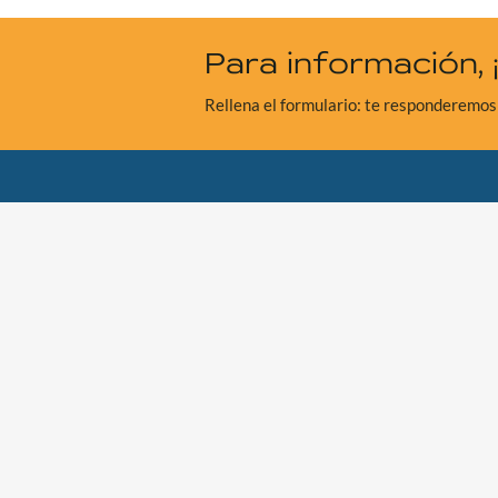
Para información, 
Rellena el formulario: te responderemos 
CO.ME.B. srl
Budrio construcciones mecánicas
Dirección:
Via Menarini, 36 – 40054 Budrio (BO
Tel: +39 051 801611
|
Mail: info@comebsrl.it
Número de IVA:
00509211207 – CCIAA/REA: 
Política de privacidad
–
Preferencias de cookies
Copyright ©2026