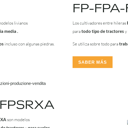
FP-FPA
odelos livianos
Los cultivadores entre hileras
ia media .
para
todo tipo de tractores
y
os
incluso con algunas piedras.
Se utiliza sobre todo para
trab
SABER MÁS
-FPSRXA
RXA
son modelos
 de tractores
y
para suelos