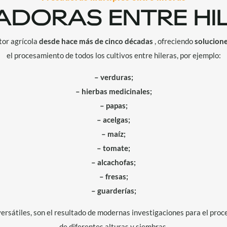
ADORAS ENTRE HI
tor agrícola
desde hace más de cinco décadas
, ofreciendo
solucion
el procesamiento de todos los cultivos entre hileras, por ejemplo:
– verduras;
– hierbas medicinales;
– papas;
– acelgas;
– maíz;
– tomate;
– alcachofas;
– fresas;
– guarderías;
rsátiles, son el resultado de modernas investigaciones para el proces
de diferentes alturas y siembras.