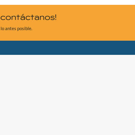
¡contáctanos!
lo antes posible.
)
BO 211854 –
Capital social
: 51.480€