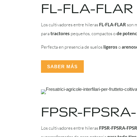
FL-FLA-FLAR
Los cultivadores entre hileras
FL-FLA-FLAR
son m
para
tractores
pequeños, compactos o
de potenc
Perfecta en presencia de suelos
ligeros
o
arenos
SABER MÁS
FPSR-FPSRA
Los cultivadores entre hileras
FPSR-FPSRA-FPS
superreforzados de gran potencia
para todo tipo