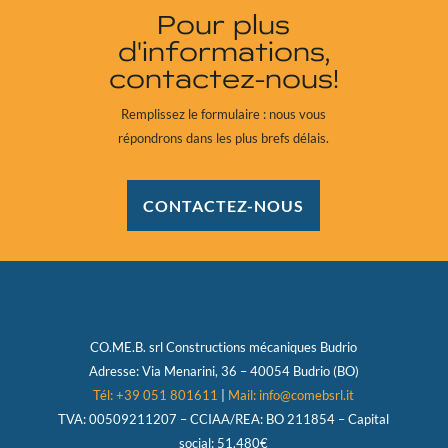
Pour plus
d'informations,
contactez-nous!
Remplissez le formulaire : nous vous
répondrons dans les plus brefs délais.
CONTACTEZ-NOUS
CO.ME.B. srl
Constructions mécaniques Budrio
Adresse:
Via Menarini, 36 – 40054 Budrio (BO)
Tél: +39 051 801611
|
Mail: info@comebsrl.it
TVA:
00509211207 – CCIAA/REA: BO 211854 – Capital
social: 51.480€