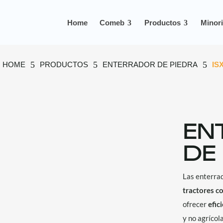
Home
Comeb
Productos
Minori
5
5
5
HOME
PRODUCTOS
ENTERRADOR DE PIEDRA
IS
EN
DE 
Las enterra
tractores c
ofrecer
efic
y no agrícol