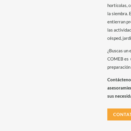
hortícolas, 
la siembra. 
entierran pr
las activida
césped, jard
¿Buscas un e
COMEB es
preparación 
Contáctenos 
asesoramien
sus necesid
CONTA