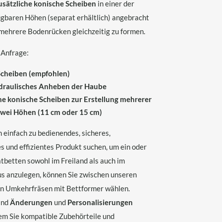
usätzliche konische Scheiben
in einer der
ügbaren Höhen (separat erhältlich) angebracht
mehrere Bodenrücken gleichzeitig zu formen.
 Anfrage:
Scheiben (empfohlen)
ydraulisches Anheben der Haube
he konische Scheiben zur Erstellung mehrerer
zwei Höhen (11 cm oder 15 cm)
 einfach zu bedienendes, sicheres,
s und effizientes Produkt suchen, um ein oder
tbetten sowohl im Freiland als auch im
 anzulegen, können Sie zwischen unseren
n Umkehrfräsen mit Bettformer wählen.
ind
Änderungen
und
Personalisierungen
dem Sie kompatible Zubehörteile und