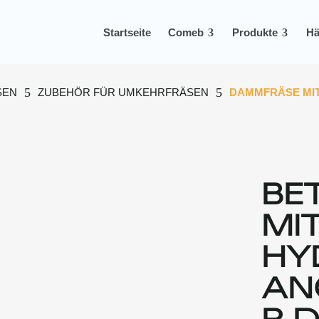
Startseite
Comeb
Produkte
Hä
5
5
SEN
ZUBEHÖR FÜR UMKEHRFRÄSEN
DAMMFRÄSE MIT
BE
MI
HY
AN
R 