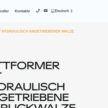
T
M
ndler
Kontakte
e
a
l
i
l
 HYDRAULISCH ANGETRIEBENER WALZE
TTFORMER
T
DRAULISCH
GETRIEBENE
DRUCKWALZE