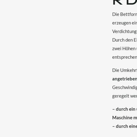
Die Bettfor
erzeugen ei
Verdichtung
Durch den Ei
zwei Höhen 
entsprechen
Die Umkehrf
angetriebe
Geschwindig
geregelt we
– durch ein
Maschine mo
– durch ein