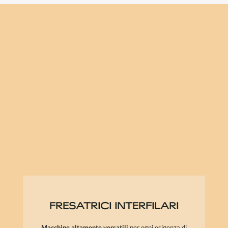
FRESATRICI INTERFILARI
Macchine altamente
versatili
per ogni esigenza di