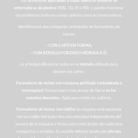
Son
accesorios aplicables a todos nuestros modelos de
enterradoras de piedras
(ISXL, ISL-IS e ISR) y pueden funcionar
sin problemas tanto en campo abierto como en invernaderos.
Identificamos dos categorías principales de formadores de
camas:
– CON CAPÓ EN FORMA;
– CON RODILLO FORZADO HIDRÁULICO.
La principal diferencia radica en el
método
utilizado para
obtener los cofres.
Formadores de lechos con campana perfilada (redondeada o
rectangular):
forman uno o más lechos de tierra
en los
tamaños deseados
; Apto para todos los cultivos.
Formadores de lechos con rodillo:
la máquina está equipada
con un rodillo hidráulico liso con velocidad independiente del
avance de la máquina y forma uno o más lechos de suelo muy
compactos y estables. Es posible obtener baúles
en sólo dos