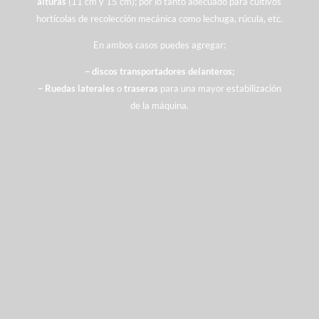
alturas
(11 cm y 15 cm); por lo tanto adecuado para cultivos
hortícolas de recolección mecánica como lechuga, rúcula, etc.
En ambos casos puedes agregar:
– discos transportadores delanteros;
– Ruedas laterales
o
traseras
para una mayor estabilización
de la máquina.